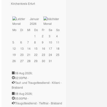
Kirchenkreis Erfurt
Januar
2026
Mo
Di
Mi
Do
Fr
Sa
So
1
2
3
4
5
6
7
8
9
10
11
12
13
14
15
16
17
18
19
20
21
22
23
24
25
26
27
28
29
30
31
08 Aug 2026
;
02:00PM
-
Tauf- und Traugottesdienst - Kiliani -
Braband
08 Aug 2026
;
05:00PM
-
Traugottesdienst - Tiefthal - Braband