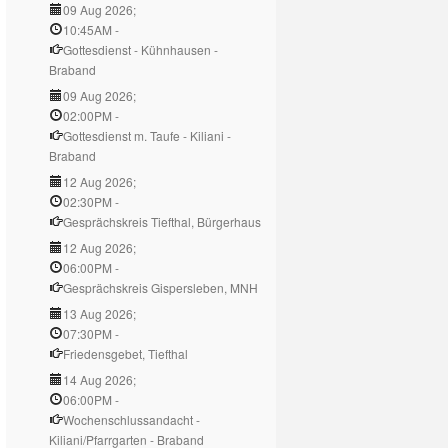
09 Aug 2026
;
10:45AM
-
Gottesdienst - Kühnhausen -
Braband
09 Aug 2026
;
02:00PM
-
Gottesdienst m. Taufe - Kiliani -
Braband
12 Aug 2026
;
02:30PM
-
Gesprächskreis Tiefthal, Bürgerhaus
12 Aug 2026
;
06:00PM
-
Gesprächskreis Gispersleben, MNH
13 Aug 2026
;
07:30PM
-
Friedensgebet, Tiefthal
14 Aug 2026
;
06:00PM
-
Wochenschlussandacht -
Kiliani/Pfarrgarten - Braband